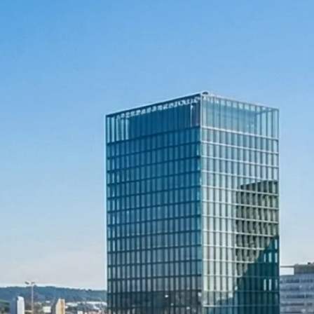
Rechnungswesen
Personaladministration
Steuer & Recht
Abschlussberatung
Wirtschaftsprüfung
Gesetzliche Revisionen
Spezialprüfungen
Vorsorge & öffentliche Organisationen
Interne Kontrollen & Prozessprüfungen
Beratung
Gründung & Entwicklung