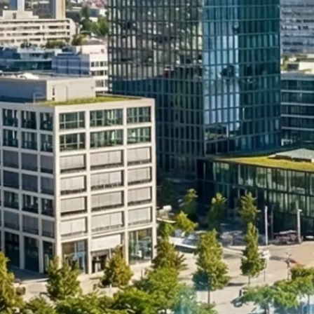
Umstrukturierung & Sanierung
Nachfolge & Transaktionen
Bewertung & Planung
Wissen
News
Fachwissen
Publikationen
Ressourcen
Truvag
Team
Karriere
Kundeninformation
Leitbild
Kontakt
Offerte anfordern