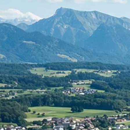
Rechnungswesen
Personaladministration
Steuer & Recht
Abschlussberatung
Wirtschaftsprüfung
Gesetzliche Revisionen
Spezialprüfungen
Vorsorge & öffentliche Organisationen
Interne Kontrollen & Prozessprüfungen
Beratung
Gründung & Entwicklung