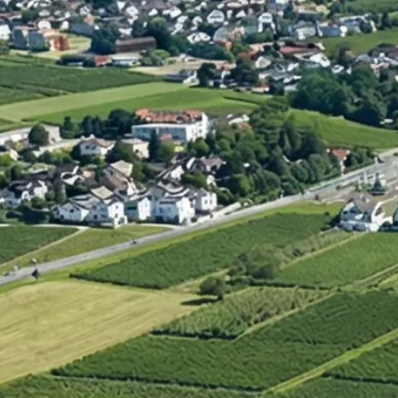
Umstrukturierung & Sanierung
Nachfolge & Transaktionen
Bewertung & Planung
Wissen
News
Fachwissen
Publikationen
Ressourcen
Truvag
Team
Karriere
Kundeninformation
Leitbild
Kontakt
Offerte anfordern