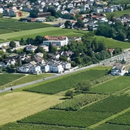
Umstrukturierung & Sanierung
Nachfolge & Transaktionen
Bewertung & Planung
Wissen
News
Fachwissen
Publikationen
Ressourcen
Truvag
Team
Karriere
Kundeninformation
Leitbild
Kontakt
Offerte anfordern