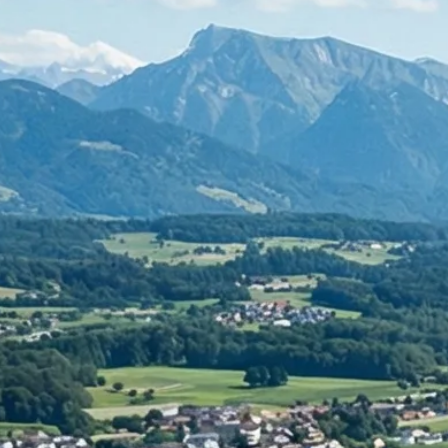
Rechnungswesen
Personaladministration
Steuer & Recht
Abschlussberatung
Wirtschaftsprüfung
Gesetzliche Revisionen
Spezialprüfungen
Vorsorge & öffentliche Organisationen
Interne Kontrollen & Prozessprüfungen
Beratung
Gründung & Entwicklung