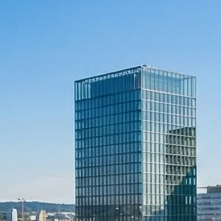
Rechnungswesen
Personaladministration
Steuer & Recht
Abschlussberatung
Wirtschaftsprüfung
Gesetzliche Revisionen
Spezialprüfungen
Vorsorge & öffentliche Organisationen
Interne Kontrollen & Prozessprüfungen
Beratung
Gründung & Entwicklung