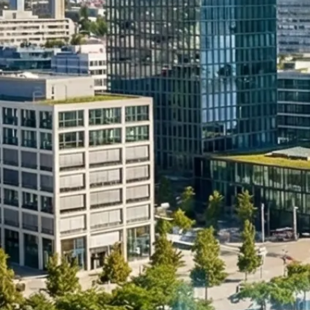
Umstrukturierung & Sanierung
Nachfolge & Transaktionen
Bewertung & Planung
Wissen
News
Fachwissen
Publikationen
Ressourcen
Truvag
Team
Karriere
Kundeninformation
Leitbild
Kontakt
Offerte anfordern