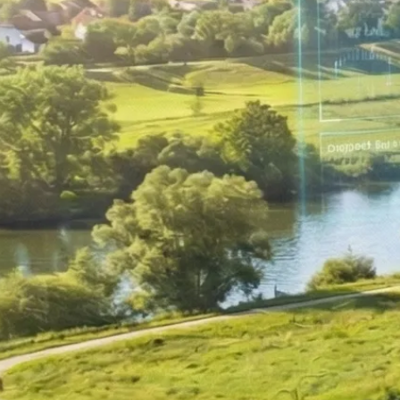
Umstrukturierung & Sanierung
Nachfolge & Transaktionen
Bewertung & Planung
Wissen
News
Fachwissen
Publikationen
Ressourcen
Truvag
Team
Karriere
Kundeninformation
Leitbild
Kontakt
Offerte anfordern