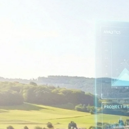
Rechnungswesen
Personaladministration
Steuer & Recht
Abschlussberatung
Wirtschaftsprüfung
Gesetzliche Revisionen
Spezialprüfungen
Vorsorge & öffentliche Organisationen
Interne Kontrollen & Prozessprüfungen
Beratung
Gründung & Entwicklung