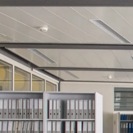
Rechnungswesen
Personaladministration
Steuer & Recht
Abschlussberatung
Wirtschaftsprüfung
Gesetzliche Revisionen
Spezialprüfungen
Vorsorge & öffentliche Organisationen
Interne Kontrollen & Prozessprüfungen
Beratung
Gründung & Entwicklung