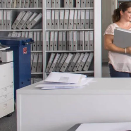
Umstrukturierung & Sanierung
Nachfolge & Transaktionen
Bewertung & Planung
Wissen
News
Fachwissen
Publikationen
Ressourcen
Truvag
Team
Karriere
Kundeninformation
Leitbild
Kontakt
Offerte anfordern