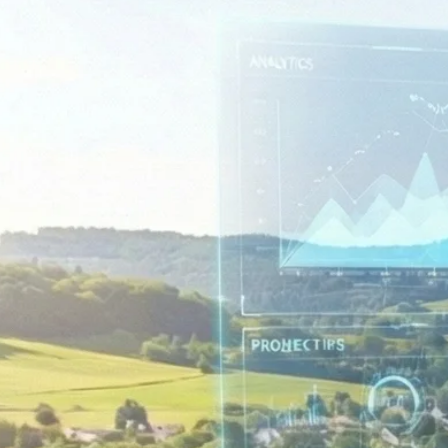
Rechnungswesen
Personaladministration
Steuer & Recht
Abschlussberatung
Wirtschaftsprüfung
Gesetzliche Revisionen
Spezialprüfungen
Vorsorge & öffentliche Organisationen
Interne Kontrollen & Prozessprüfungen
Beratung
Gründung & Entwicklung