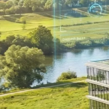
Umstrukturierung & Sanierung
Nachfolge & Transaktionen
Bewertung & Planung
Wissen
News
Fachwissen
Publikationen
Ressourcen
Truvag
Team
Karriere
Kundeninformation
Leitbild
Kontakt
Offerte anfordern