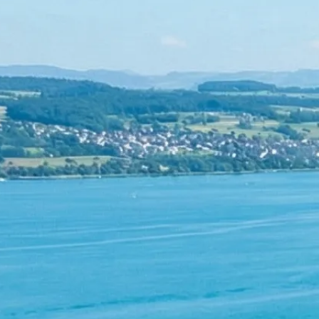
Rechnungswesen
Personaladministration
Steuer & Recht
Abschlussberatung
Wirtschaftsprüfung
Gesetzliche Revisionen
Spezialprüfungen
Vorsorge & öffentliche Organisationen
Interne Kontrollen & Prozessprüfungen
Beratung
Gründung & Entwicklung