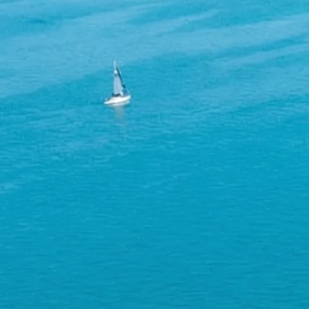
Umstrukturierung & Sanierung
Nachfolge & Transaktionen
Bewertung & Planung
Wissen
News
Fachwissen
Publikationen
Ressourcen
Truvag
Team
Karriere
Kundeninformation
Leitbild
Kontakt
Offerte anfordern