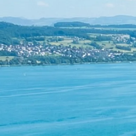
Rechnungswesen
Personaladministration
Steuer & Recht
Abschlussberatung
Wirtschaftsprüfung
Gesetzliche Revisionen
Spezialprüfungen
Vorsorge & öffentliche Organisationen
Interne Kontrollen & Prozessprüfungen
Beratung
Gründung & Entwicklung