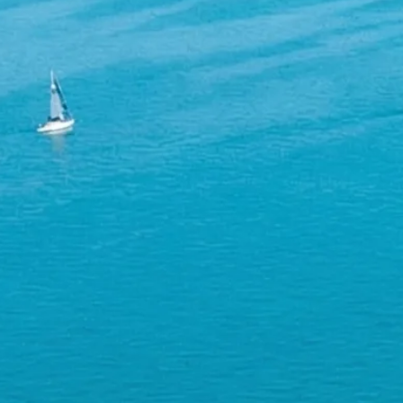
Umstrukturierung & Sanierung
Nachfolge & Transaktionen
Bewertung & Planung
Wissen
News
Fachwissen
Publikationen
Ressourcen
Truvag
Team
Karriere
Kundeninformation
Leitbild
Kontakt
Offerte anfordern