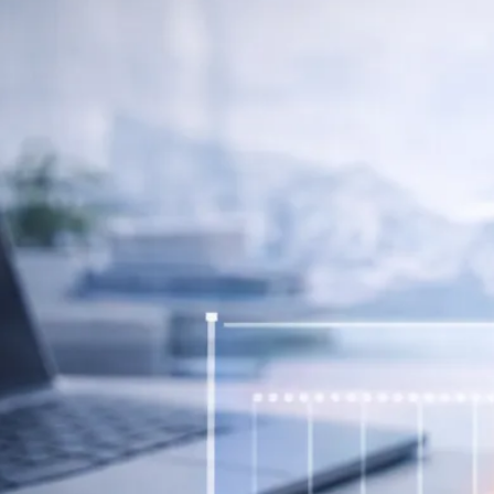
Rechnungswesen
Personaladministration
Steuer & Recht
Abschlussberatung
Wirtschaftsprüfung
Gesetzliche Revisionen
Spezialprüfungen
Vorsorge & öffentliche Organisationen
Interne Kontrollen & Prozessprüfungen
Beratung
Gründung & Entwicklung