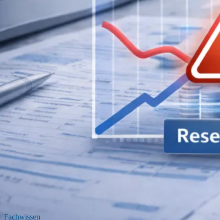
Umstrukturierung & Sanierung
Nachfolge & Transaktionen
Bewertung & Planung
Wissen
News
Fachwissen
Publikationen
Ressourcen
Truvag
Team
Karriere
Kundeninformation
Leitbild
Kontakt
Offerte anfordern
Fachwissen