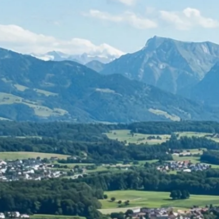
Rechnungswesen
Personaladministration
Steuer & Recht
Abschlussberatung
Wirtschaftsprüfung
Gesetzliche Revisionen
Spezialprüfungen
Vorsorge & öffentliche Organisationen
Interne Kontrollen & Prozessprüfungen
Beratung
Gründung & Entwicklung