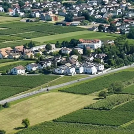
Umstrukturierung & Sanierung
Nachfolge & Transaktionen
Bewertung & Planung
Wissen
News
Fachwissen
Publikationen
Ressourcen
Truvag
Team
Karriere
Kundeninformation
Leitbild
Kontakt
Offerte anfordern