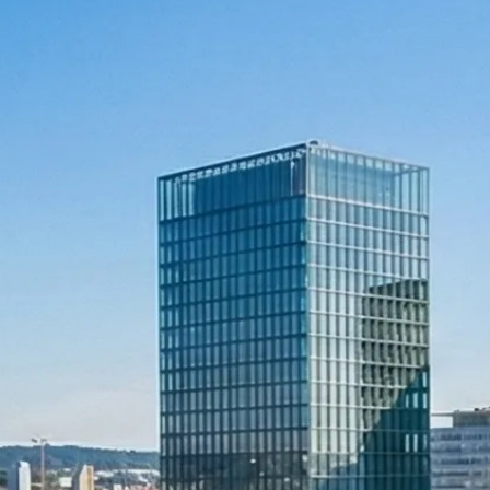
Rechnungswesen
Personaladministration
Steuer & Recht
Abschlussberatung
Wirtschaftsprüfung
Gesetzliche Revisionen
Spezialprüfungen
Vorsorge & öffentliche Organisationen
Interne Kontrollen & Prozessprüfungen
Beratung
Gründung & Entwicklung