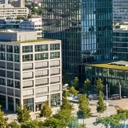
Umstrukturierung & Sanierung
Nachfolge & Transaktionen
Bewertung & Planung
Wissen
News
Fachwissen
Publikationen
Ressourcen
Truvag
Team
Karriere
Kundeninformation
Leitbild
Kontakt
Offerte anfordern