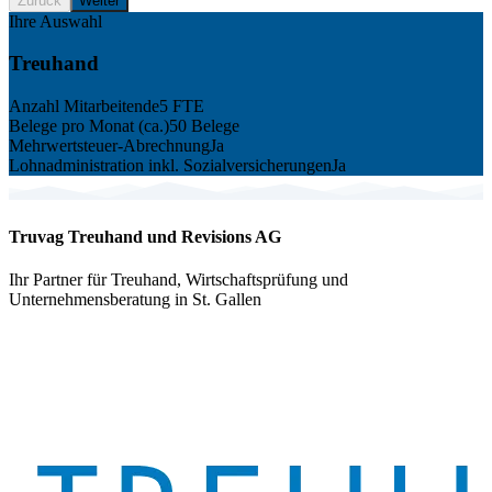
Zurück
Weiter
Ihre Auswahl
Treuhand
Anzahl Mitarbeitende
5 FTE
Belege pro Monat (ca.)
50 Belege
Mehrwertsteuer-Abrechnung
Ja
Lohnadministration inkl. Sozialversicherungen
Ja
Truvag Treuhand und Revisions AG
Ihr Partner für Treuhand, Wirtschaftsprüfung und
Unternehmensberatung in St. Gallen