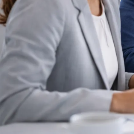
Umstrukturierung & Sanierung
Nachfolge & Transaktionen
Bewertung & Planung
Wissen
News
Fachwissen
Publikationen
Ressourcen
Truvag
Team
Karriere
Kundeninformation
Leitbild
Kontakt
Offerte anfordern