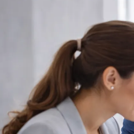
Rechnungswesen
Personaladministration
Steuer & Recht
Abschlussberatung
Wirtschaftsprüfung
Gesetzliche Revisionen
Spezialprüfungen
Vorsorge & öffentliche Organisationen
Interne Kontrollen & Prozessprüfungen
Beratung
Gründung & Entwicklung