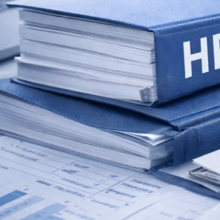
Umstrukturierung & Sanierung
Nachfolge & Transaktionen
Bewertung & Planung
Wissen
News
Fachwissen
Publikationen
Ressourcen
Truvag
Team
Karriere
Kundeninformation
Leitbild
Kontakt
Offerte anfordern