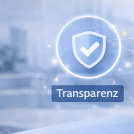
Rechnungswesen
Personaladministration
Steuer & Recht
Abschlussberatung
Wirtschaftsprüfung
Gesetzliche Revisionen
Spezialprüfungen
Vorsorge & öffentliche Organisationen
Interne Kontrollen & Prozessprüfungen
Beratung
Gründung & Entwicklung