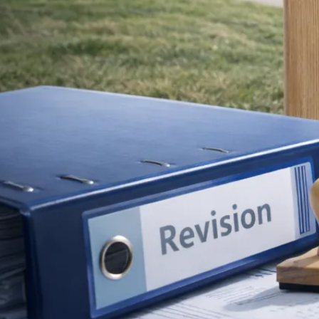
Umstrukturierung & Sanierung
Nachfolge & Transaktionen
Bewertung & Planung
Wissen
News
Fachwissen
Publikationen
Ressourcen
Truvag
Team
Karriere
Kundeninformation
Leitbild
Kontakt
Offerte anfordern