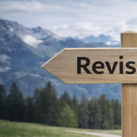
Rechnungswesen
Personaladministration
Steuer & Recht
Abschlussberatung
Wirtschaftsprüfung
Gesetzliche Revisionen
Spezialprüfungen
Vorsorge & öffentliche Organisationen
Interne Kontrollen & Prozessprüfungen
Beratung
Gründung & Entwicklung