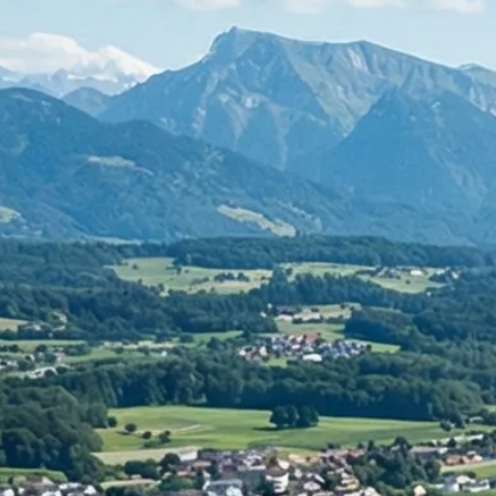
Rechnungswesen
Personaladministration
Steuer & Recht
Abschlussberatung
Wirtschaftsprüfung
Gesetzliche Revisionen
Spezialprüfungen
Vorsorge & öffentliche Organisationen
Interne Kontrollen & Prozessprüfungen
Beratung
Gründung & Entwicklung