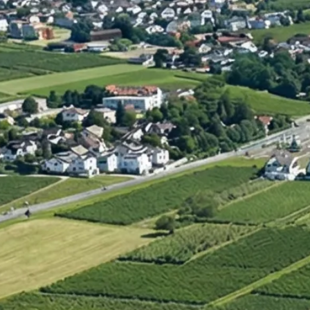
Umstrukturierung & Sanierung
Nachfolge & Transaktionen
Bewertung & Planung
Wissen
News
Fachwissen
Publikationen
Ressourcen
Truvag
Team
Karriere
Kundeninformation
Leitbild
Kontakt
Offerte anfordern