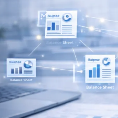
Rechnungswesen
Personaladministration
Steuer & Recht
Abschlussberatung
Wirtschaftsprüfung
Gesetzliche Revisionen
Spezialprüfungen
Vorsorge & öffentliche Organisationen
Interne Kontrollen & Prozessprüfungen
Beratung
Gründung & Entwicklung