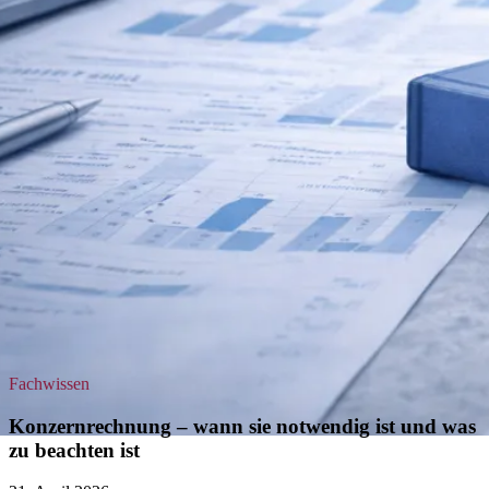
Umstrukturierung & Sanierung
Nachfolge & Transaktionen
Bewertung & Planung
Wissen
News
Fachwissen
Publikationen
Ressourcen
Truvag
Team
Karriere
Kundeninformation
Leitbild
Kontakt
Fachwissen
Offerte anfordern
Konzernrechnung – wann sie notwendig ist und was
zu beachten ist