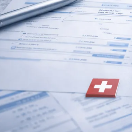
Umstrukturierung & Sanierung
Nachfolge & Transaktionen
Bewertung & Planung
Wissen
News
Fachwissen
Publikationen
Ressourcen
Truvag
Team
Karriere
Kundeninformation
Leitbild
Kontakt
Offerte anfordern