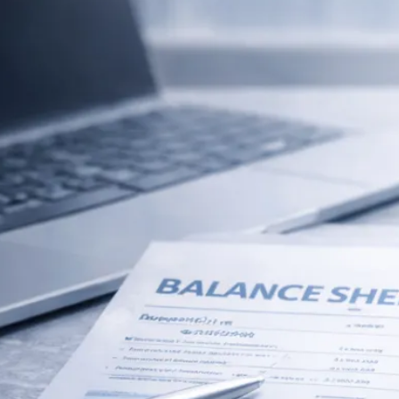
Rechnungswesen
Personaladministration
Steuer & Recht
Abschlussberatung
Wirtschaftsprüfung
Gesetzliche Revisionen
Spezialprüfungen
Vorsorge & öffentliche Organisationen
Interne Kontrollen & Prozessprüfungen
Beratung
Gründung & Entwicklung