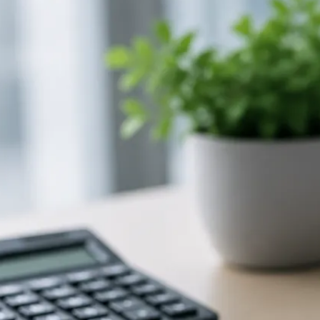
Rechnungswesen
Personaladministration
Steuer & Recht
Abschlussberatung
Wirtschaftsprüfung
Gesetzliche Revisionen
Spezialprüfungen
Vorsorge & öffentliche Organisationen
Interne Kontrollen & Prozessprüfungen
Beratung
Gründung & Entwicklung