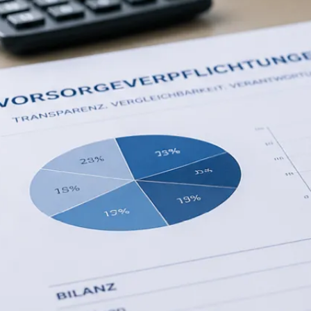
Umstrukturierung & Sanierung
Nachfolge & Transaktionen
Bewertung & Planung
Wissen
News
Fachwissen
Publikationen
Ressourcen
Truvag
Team
Karriere
Kundeninformation
Leitbild
Kontakt
Offerte anfordern