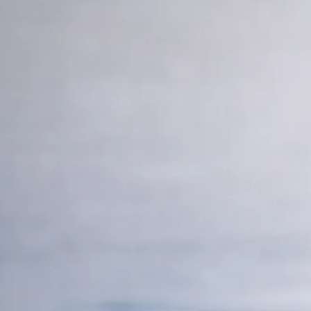
Rechnungswesen
Personaladministration
Steuer & Recht
Abschlussberatung
Wirtschaftsprüfung
Gesetzliche Revisionen
Spezialprüfungen
Vorsorge & öffentliche Organisationen
Interne Kontrollen & Prozessprüfungen
Beratung
Gründung & Entwicklung