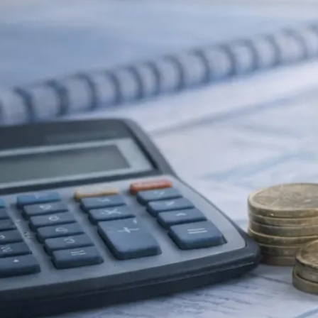
Umstrukturierung & Sanierung
Nachfolge & Transaktionen
Bewertung & Planung
Wissen
News
Fachwissen
Publikationen
Ressourcen
Truvag
Team
Karriere
Kundeninformation
Leitbild
Kontakt
Offerte anfordern