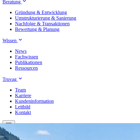
Beratung
Gründung & Entwicklung
Umstrukturierung & Sanierung
Nachfolge & Transaktionen
Bewertung & Planung
Wissen
News
Fachwissen
Publikationen
Ressourcen
Truvag
Team
Karriere
Kundeninformation
Leitbild
Kontakt
Treuhand