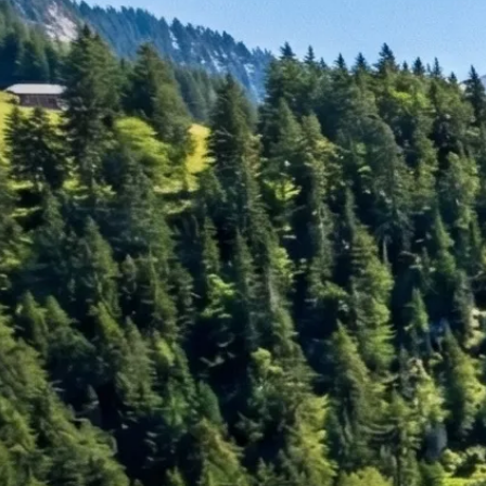
Rechnungswesen
Personaladministration
Steuer & Recht
Abschlussberatung
Wirtschaftsprüfung
Gesetzliche Revisionen
Spezialprüfungen
Vorsorge & öffentliche Organisationen
Interne Kontrollen & Prozessprüfungen
Beratung
Gründung & Entwicklung