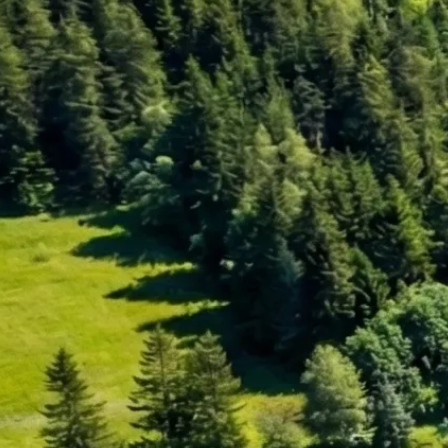
Umstrukturierung & Sanierung
Nachfolge & Transaktionen
Bewertung & Planung
Wissen
News
Fachwissen
Publikationen
Ressourcen
Truvag
Team
Karriere
Kundeninformation
Leitbild
Kontakt
Offerte anfordern