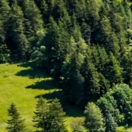
Umstrukturierung & Sanierung
Nachfolge & Transaktionen
Bewertung & Planung
Wissen
News
Fachwissen
Publikationen
Ressourcen
Truvag
Team
Karriere
Kundeninformation
Leitbild
Kontakt
Offerte anfordern