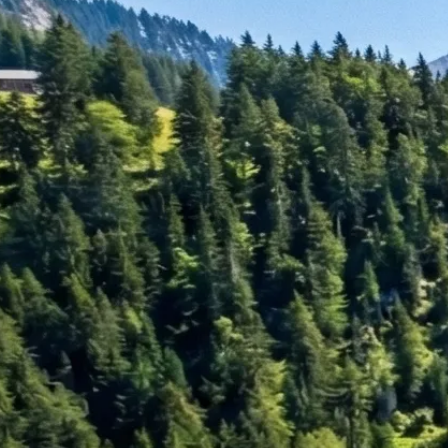
Rechnungswesen
Personaladministration
Steuer & Recht
Abschlussberatung
Wirtschaftsprüfung
Gesetzliche Revisionen
Spezialprüfungen
Vorsorge & öffentliche Organisationen
Interne Kontrollen & Prozessprüfungen
Beratung
Gründung & Entwicklung