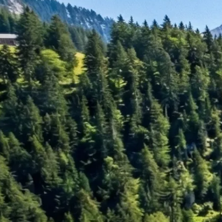
Rechnungswesen
Personaladministration
Steuer & Recht
Abschlussberatung
Wirtschaftsprüfung
Gesetzliche Revisionen
Spezialprüfungen
Vorsorge & öffentliche Organisationen
Interne Kontrollen & Prozessprüfungen
Beratung
Gründung & Entwicklung