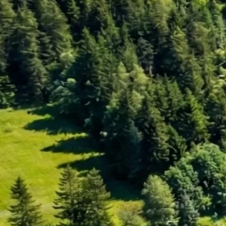
Umstrukturierung & Sanierung
Nachfolge & Transaktionen
Bewertung & Planung
Wissen
News
Fachwissen
Publikationen
Ressourcen
Truvag
Team
Karriere
Kundeninformation
Leitbild
Kontakt
Offerte anfordern