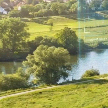
Umstrukturierung & Sanierung
Nachfolge & Transaktionen
Bewertung & Planung
Wissen
News
Fachwissen
Publikationen
Ressourcen
Truvag
Team
Karriere
Kundeninformation
Leitbild
Kontakt
Offerte anfordern