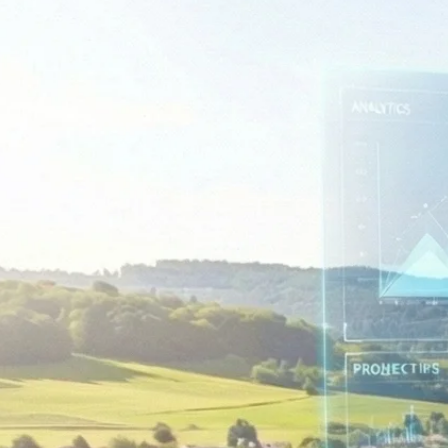
Rechnungswesen
Personaladministration
Steuer & Recht
Abschlussberatung
Wirtschaftsprüfung
Gesetzliche Revisionen
Spezialprüfungen
Vorsorge & öffentliche Organisationen
Interne Kontrollen & Prozessprüfungen
Beratung
Gründung & Entwicklung