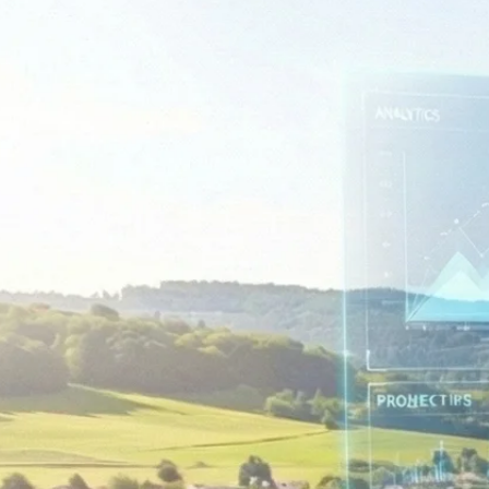
Rechnungswesen
Personaladministration
Steuer & Recht
Abschlussberatung
Wirtschaftsprüfung
Gesetzliche Revisionen
Spezialprüfungen
Vorsorge & öffentliche Organisationen
Interne Kontrollen & Prozessprüfungen
Beratung
Gründung & Entwicklung