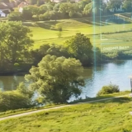
Umstrukturierung & Sanierung
Nachfolge & Transaktionen
Bewertung & Planung
Wissen
News
Fachwissen
Publikationen
Ressourcen
Truvag
Team
Karriere
Kundeninformation
Leitbild
Kontakt
Offerte anfordern